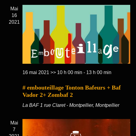
Mai
16
2021
16 mai 2021 >> 10 h 00 min
-
13 h 00 min
# embouteillage Tonton Bafeurs + Baf
Vador 2+ Zombaf 2
La BAF
1 rue Claret - Montpellier, Montpellier
Mai
7