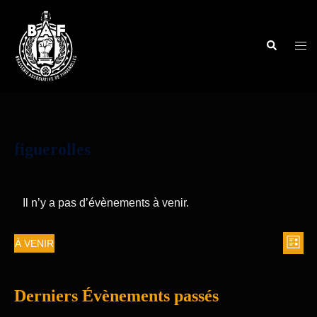
figuerolles
Il n’y a pas d’évènements à venir.
À VENIR
LISTE
Nav
Navi
Sélectionnez
de
une
par
vue
Derniers Évènements passés
date.
cons
Évè