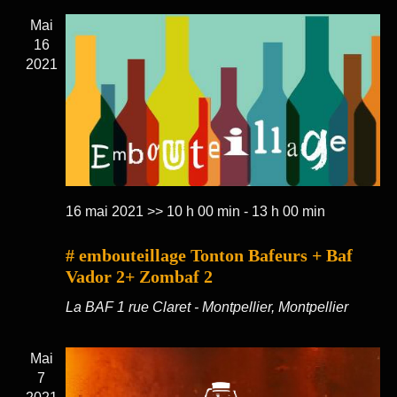
Mai
16
2021
16 mai 2021 >> 10 h 00 min
-
13 h 00 min
# embouteillage Tonton Bafeurs + Baf
Vador 2+ Zombaf 2
La BAF
1 rue Claret - Montpellier, Montpellier
Mai
7