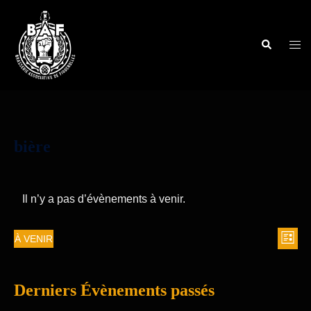
bière
Il n’y a pas d’évènements à venir.
À VENIR
LISTE
Nav
Navi
Sélectionnez
de
une
par
vue
Derniers Évènements passés
date.
cons
Évè