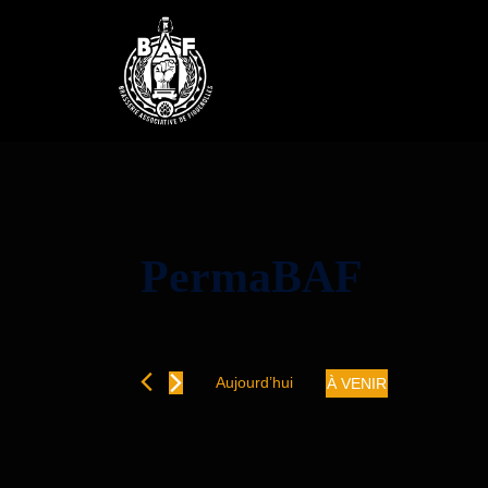
PermaBAF
Aujourd’hui
À VENIR
Sélectionnez
une
date.