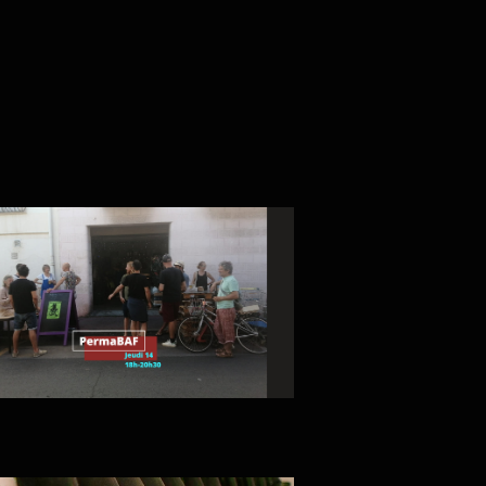
par
vues
consultat
Évènemen