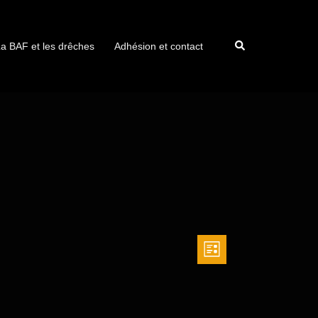
a BAF et les drêches
Adhésion et contact
LISTE
Navigation
Navigati
de