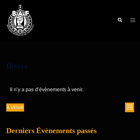
Divers
Il n’y a pas d’évènements à venir.
À VENIR
LISTE
Nav
Navi
Sélectionnez
de
une
par
vue
Derniers Évènements passés
date.
cons
Évè