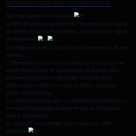
RETROUVEZ-NOUS SUR L’EVEN FACEBOOK
Salut les agitateurs de fourquet
!
La BAF brasserie associative de Figuerolles organise la
deuxième rencontre de brasseurs amateurs sur la région
de Montpellier
.
Ce rendez-vous est ouvert à tous les brassams et de tous
niveaux.
L’idée est de pouvoir se rencontrer pour discuter sur les
sujets divers autour de la fabrication de la bière mais
également échanger ou/et gouter nos productions.
Mais pourquoi réfléchir sur une animation régionale
autour des brassams.
Cet événement est gratuit, on demande simplement pour
le moment de partage de ramener une ou 2 bouteilles
pour la dégustation.
En espérant vous comptez parmi nous pour cette
deuxième
!