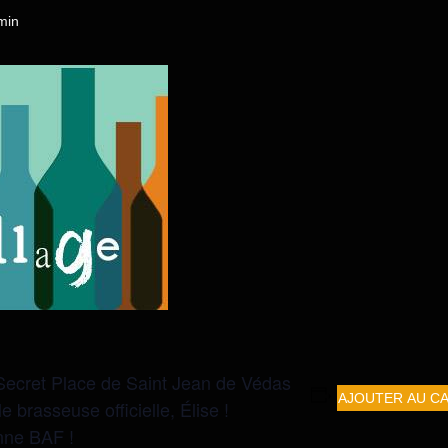
min
 Secret Place de Saint Jean de Védas
AJOUTER AU C
 brasseuse officielle, Élise !
nne BAF !