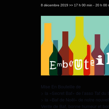
8 décembre 2019 >> 17 h 00 min
-
20 h 00 
Mise En Bouteille de
> la «Secret Baf» de l’asso Taf du
> la «Baf de Noël» de notre nouvelle
Vente de Baf, bonne humeur et bo