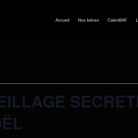
Accueil
Nos bières
CalenBAF
L
EILLAGE SECRET
OËL