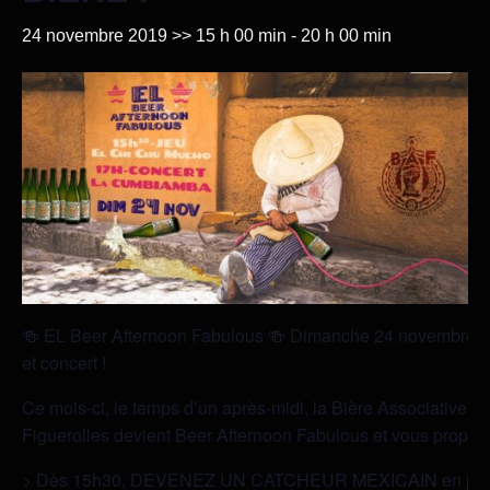
24 novembre 2019 >> 15 h 00 min
-
20 h 00 min
🍻
EL Beer Afternoon Fabulous
🍻
Dimanche 24 novembre – 
et concert !
Ce mois-ci, le temps d’un après-midi, la Bière Associative d
Figuerolles devient Beer Afternoon Fabulous et vous propose
> Dès 15h30, DEVENEZ UN CATCHEUR MEXICAIN en joua