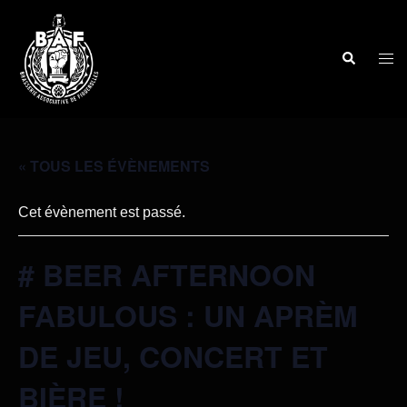
« TOUS LES ÉVÈNEMENTS
Cet évènement est passé.
# BEER AFTERNOON
FABULOUS : UN APRÈM
DE JEU, CONCERT ET
BIÈRE !