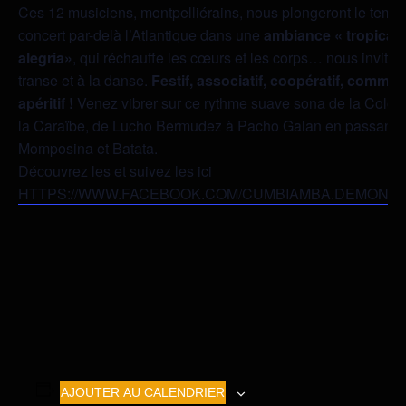
Ces 12 musiciens, montpelliérains, nous plongeront le temp
concert par-delà l’Atlantique dans une
ambiance « tropical 
alegria»
, qui réchauffe les cœurs et les corps… nous invitant
transe et à la danse.
Festif, associatif, coopératif, communi
apéritif !
Venez vibrer sur ce rythme suave sona de la Colom
la Caraïbe, de Lucho Bermudez à Pacho Galan en passant T
Momposina et Batata.
Découvrez les et suivez les ici
HTTPS://WWW.FACEBOOK.COM/CUMBIAMBA.DEMONTP
AJOUTER AU CALENDRIER