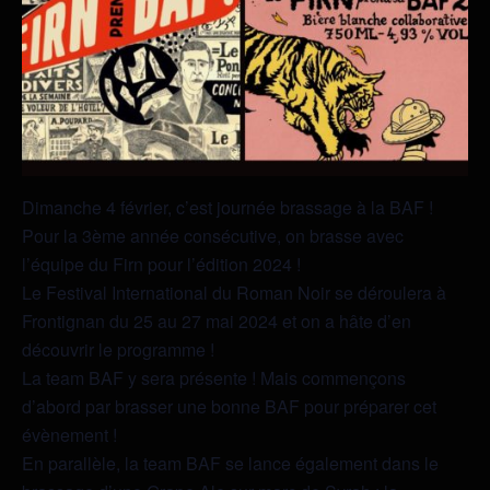
Dimanche 4 février, c’est journée brassage à la BAF !
Pour la 3ème année consécutive, on brasse avec
l’équipe du Firn pour l’édition 2024 !
Le Festival International du Roman Noir se déroulera à
Frontignan du 25 au 27 mai 2024 et on a hâte d’en
découvrir le programme !
La team BAF y sera présente ! Mais commençons
d’abord par brasser une bonne BAF pour préparer cet
évènement !
En parallèle, la team BAF se lance également dans le