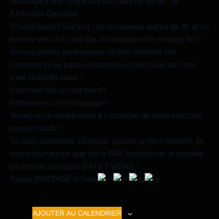
brassage d’une Grape Ale sur marc de Syrah : la
BAFtallon Garibaldi
Si vous voulez tout voir : on commence autour de 9h et on
termine vers 20h une fois la vaisselle et le ménage fait !
Si vous voulez juste passer un petit moment voir
comment ça se passe et donner un petit coup de main,
c’est chouette aussi !
Comment fait-on une bière?
Intéressé⸱e par le brassage?
Venez-nous rendre visite à l’occasion de notre prochain
brassin public !
Tu veux apprendre à brasser, passer un bon moment, en
savoir plus sur ce que fait la BAF, houblonner ta journée
ou acheter quelques BAFs ? VIENS !
Repas PARTAGÉ le midi
AJOUTER AU CALENDRIER