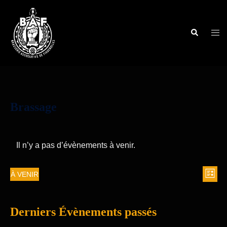
Brassage
Il n’y a pas d’évènements à venir.
À VENIR
LISTE
Nav
Navi
Sélectionnez
de
une
par
vue
Derniers Évènements passés
date.
cons
Évè