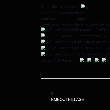
Dimanche 10, on brasse!
Comment fait-on une bière?
Intéressé⸱e par le brassage?
Venez-nous rendre visite à l’occasion de not
Tu veux apprendre à brasser ? VIENS 
Tu veux passer un bon moment ? VIEN
Tu veux en savoir plus sur ce que fait 
Tu veux acheter quelques BAFs ? VIEN
Tu veux houblonner ta journée ? VIENS
Repas PARTAGÉ le midi
EMBOUTEILLAGE