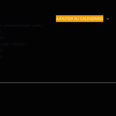
AJOUTER AU CALENDRIER
re prochain brassin public !
!
S !
la BAF ? VIENS !
S !
 !