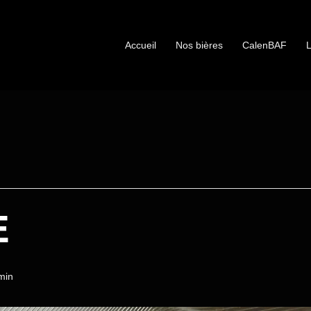
Accueil
Nos bières
CalenBAF
L
E
min