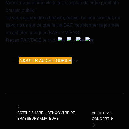
Venez-nous rendre visite à l’occasion de notre prochain
brassin public !
Tu veux apprendre à brasser, passer un bon moment, en
savoir plus sur ce que fait la BAF, houblonner ta journée
ou acheter quelques BAFs ? VIENS !
Repas PARTAGÉ le midi
AJOUTER AU CALENDRIER
BOTTLE SHARE – RENCONTRE DE
APÉRO BAF
BRASSEURS AMATEURS
CONCERT 🎵