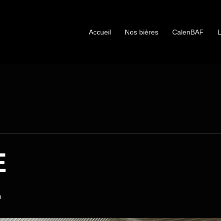
Accueil
Nos bières
CalenBAF
L
E
n