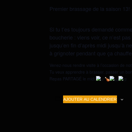
Premier brassage de la saison 13!
Si tu t’es toujours demandé comment
boucherie : viens voir, ce n’est p
jusqu’en fin d’après midi jusqu’à n
à grignoter pendant que ça chauffe
Venez-nous rendre visite à l’occasion de not
Tu veux apprendre à brasser, passer un bon
Repas PARTAGÉ le midi
AJOUTER AU CALENDRIER