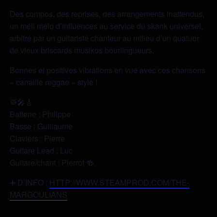
Des compos, des reprises, des arrangements inattendus,
un méli mélo d’influences au service du skank universel,
arbitré par un guitariste chanteur au milieu d’un quatuor
de vieux briscards musikos bourlingueurs.
Bonnes et positives vibrations en vue avec ces chansons
« canaille reggae » style !
🥁🎤🎸
Batterie : Philippe
Basse : Guillaume
Claviers : Pierre
Guitare Lead : Luc
Guitare/chant : Pierrot 🍻
➕ D’INFO :
HTTP://WWW.STEAMPROD.COM/THE-
MARGOULIANS