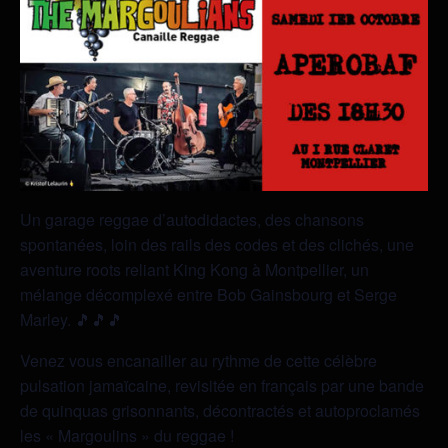
Un garage reggae d’autodidactes, des chansons
spontanées, loin des rails des codes et des clichés, une
aventure roots reliant King Kong à Montpellier, un
mélange décomplexé entre Bob Gainsbourg et Serge
Marley. 🎵🎵🎵
Venez vous encanailler au rythme de cette célèbre
pulsation jamaïcaine, revisitée en français par une bande
de quinquas grisonnants, décontractés et autoproclamés
les « Margoulins » du reggae !