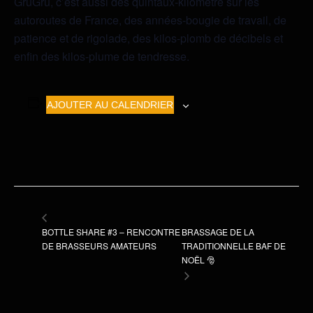
GruGrü, c’est aussi des quintaux-kilomètre sur les
autoroutes de France, des années-bougie de travail, de
patience et de rigolade, des kilos-plomb de décibels et
enfin des kilos-plume de tendresse.
AJOUTER AU CALENDRIER
BOTTLE SHARE #3 – RENCONTRE
BRASSAGE DE LA
DE BRASSEURS AMATEURS
TRADITIONNELLE BAF DE
NOËL 🎅