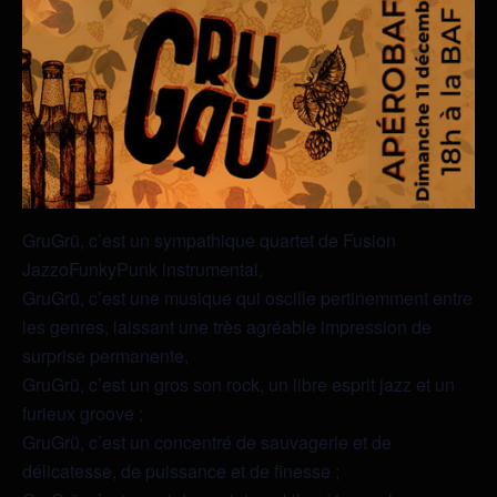
GruGrü, c’est un sympathique quartet de Fusion
JazzoFunkyPunk instrumental,
GruGrü, c’est une musique qui oscille pertinemment entre
les genres, laissant une très agréable impression de
surprise permanente,
GruGrü, c’est un gros son rock, un libre esprit jazz et un
furieux groove ;
GruGrü, c’est un concentré de sauvagerie et de
délicatesse, de puissance et de finesse ;