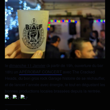
le
dimanche 11 Janvier
(à partir de 19h, ouverture du bar
18h) un
APÉROBAF CONCERT
avec The Cracked
Heads, du bon gros rock Garage histoire de se réchauffer,
et de lancer l’année avec énergie, le tout en dégustant les
bonnes productions locales brassées depuis la rentrée.
——————–