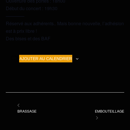
Ouverture des portes : 18h00
Début du concert : 19h30
————
Réservé aux adhérents.. Mais bonne nouvelle, l’adhésion
est à prix libre !
Des bises et des BAF
AJOUTER AU CALENDRIER
BRASSAGE
EMBOUTEILLAGE