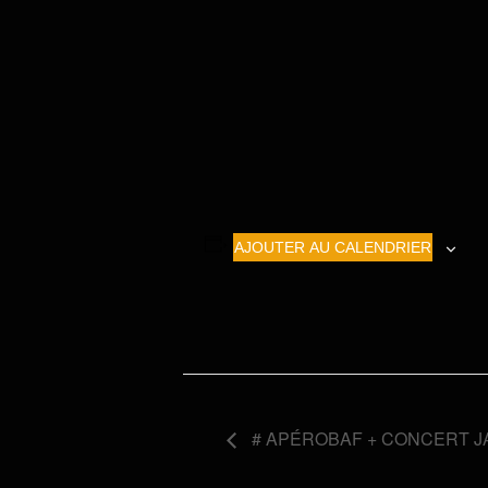
AJOUTER AU CALENDRIER
# APÉROBAF + CONCERT J