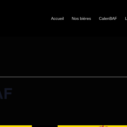
Accueil
Nos bières
CalenBAF
L
AF