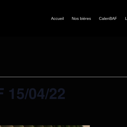
Accueil
Nos bières
CalenBAF
L
15/04/22