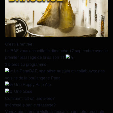
C’est la rentrée !
La BAF vous accueille le dimanche 17 septembre avec le
premier brassage de la saison 11
3 bières au programme :
La PanaBAF, une bière au pain en collab avec nos
voisins de la boulangerie Pana
Une Hoppy Pale Ale
Une Gose
Comment fait-on une bière?
Intéressé⸱e par le brassage?
Venez-nous rendre visite à l’occasion de notre prochain