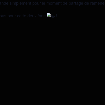
ande simplement pour le moment de partage de ramener 
ous pour cette deuxième
!