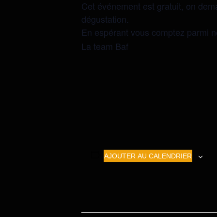
Cet événement est gratuit, on dem
dégustation.
En espérant vous comptez parmi n
La team Baf
AJOUTER AU CALENDRIER