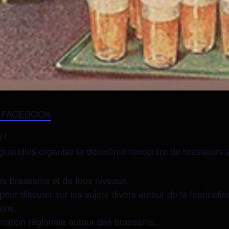
 FACEBOOK
!
guerolles organise la deuxième rencontre de brasseurs 
es brassams et de tous niveaux.
pour discuter sur les sujets divers autour de la fabricat
ions.
imation régionale autour des brassams.