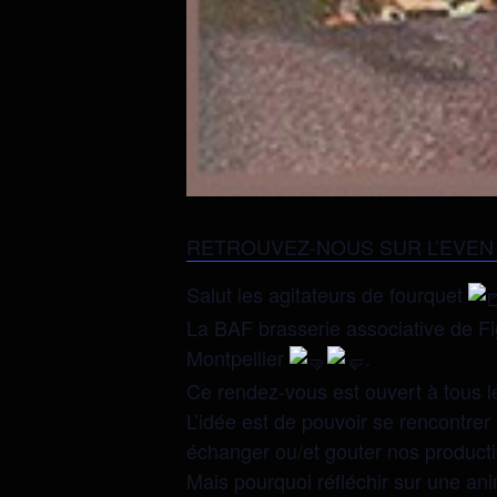
RETROUVEZ-NOUS SUR L’EVEN
Salut les agitateurs de fourquet
La BAF brasserie associative de Fi
Montpellier
.
Ce rendez-vous est ouvert à tous l
L’idée est de pouvoir se rencontrer 
échanger ou/et gouter nos product
Mais pourquoi réfléchir sur une an