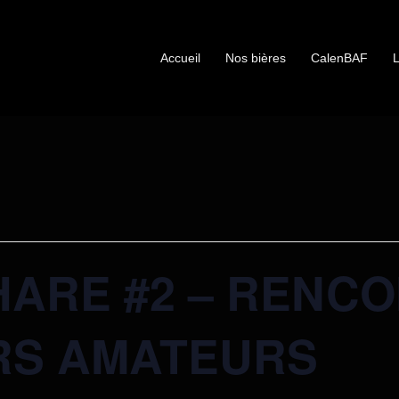
Accueil
Nos bières
CalenBAF
L
HARE #2 – RENC
RS AMATEURS