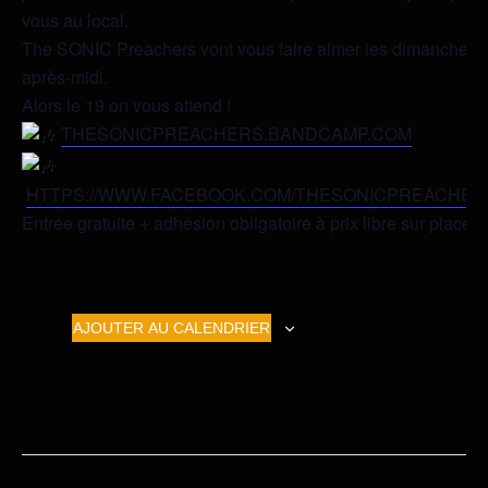
vous au local.
The SONIC Preachers vont vous faire aimer les dimanche
après-midi.
Alors le 19 on vous attend !
THESONICPREACHERS.BANDCAMP.COM
HTTPS://WWW.FACEBOOK.COM/THESONICPREACHER
Entrée gratuite + adhésion obligatoire à prix libre sur place
AJOUTER AU CALENDRIER