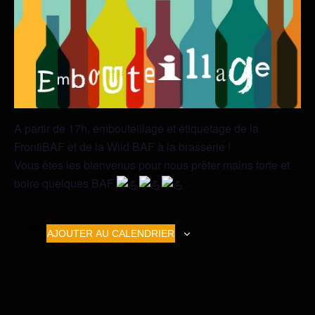
A partir de 17h, embouteillage et étiquetage de la
FrontiBAF et de la Wild BAF à la brasserie !
Vous êtes les bienvenus pour nous prêter mains forte et
boire quelques BAF
AJOUTER AU CALENDRIER