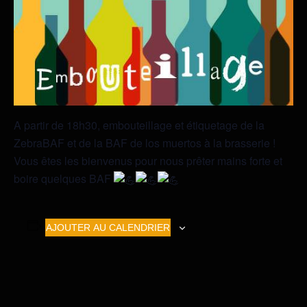
A partir de 18h30, embouteillage et étiquetage de la
ZebraBAF et de la BAF de los muertos à la brasserie !
Vous êtes les bienvenus pour nous prêter mains forte et
boire quelques BAF
AJOUTER AU CALENDRIER