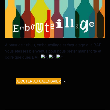
A partir de 18h30, embouteillage et étiquetage à la BAF !
Vous êtes les bienvenus pour nous prêter mains forte et
boire quelques BAF
AJOUTER AU CALENDRIER