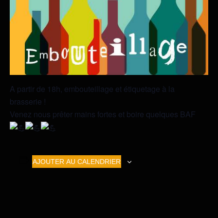
A partir de 18h, embouteillage et étiquetage à la
brasserie !
Venez nous prêter mains fortes et boire quelques BAF
AJOUTER AU CALENDRIER