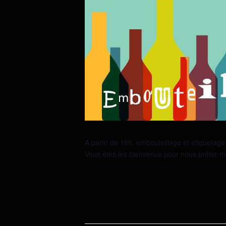
A partir de 18h, embouteillage et étiquetage
Vous êtes les bienvenus pour nous prêter m