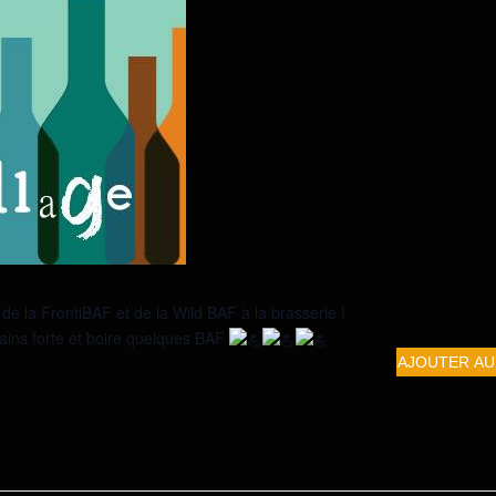
 de la FrontiBAF et de la Wild BAF à la brasserie !
ains forte et boire quelques BAF
AJOUTER AU