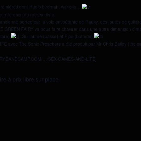
 premières dont Radio birdman, warloks…
référence du rock sudiste.
à l’ancienne portée par la voix envoûtante de Rauky, des joutes de guita
LE GREEN FAIRY va nous faire chavirer dans une autre dimension dim
tare)
Guillaume (basse) et Pipo (batterie)
 avec The Sonic Preachers a été produit par Mr Chris Bailey (the sain
IRY.BANDCAMP.COM/…/SEX-GAMES-AND-LIFE
re à prix libre sur place