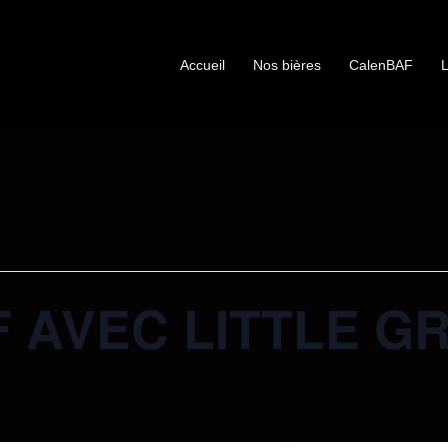
Accueil
Nos bières
CalenBAF
L
 AVEC LITTLE GR