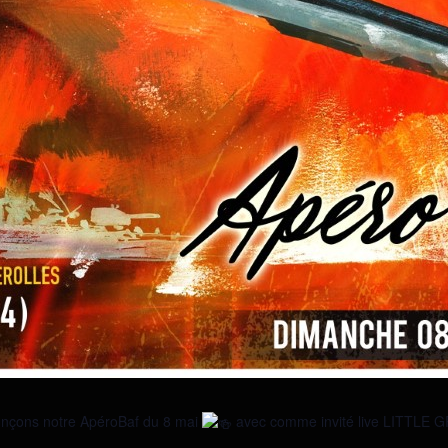
nonçons notre ApéroBaf du 8 mai
avec comme invité live LITTL