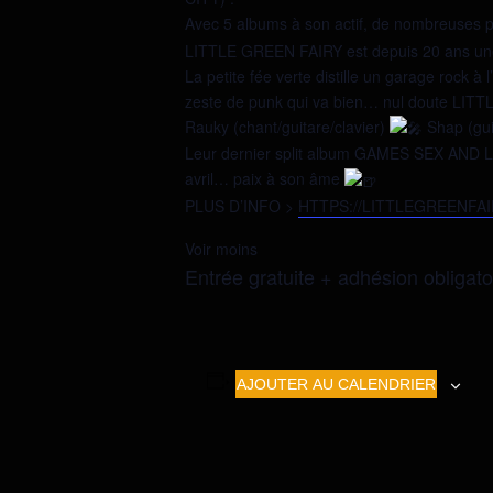
Avec 5 albums à son actif, de nombreuses
LITTLE GREEN FAIRY est depuis 20 ans une 
La petite fée verte distille un garage rock 
zeste de punk qui va bien… nul doute LITT
Rauky (chant/guitare/clavier)
Shap (gui
Leur dernier split album GAMES SEX AND LIFE
avril… paix à son âme
PLUS D’INFO >
HTTPS://LITTLEGREENFA
Voir moins
Entrée gratuite + adhésion obligatoi
AJOUTER AU CALENDRIER