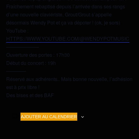
Fraîchement rebaptisé depuis l’arrivée dans ses rangs
d’une nouvelle claviériste, Grout/Grout s’appelle
désormais Wendy Pot et ça va dépoter ! (ok, je sors)
YouTube :
HTTPS://WWW.YOUTUBE.COM/@WENDYPOTMUSIC
——————–
Ouverture des portes : 17h30
Début du concert : 19h
————
Réservé aux adhérents.. Mais bonne nouvelle, l’adhésion
est à prix libre !
Des bises et des BAF
AJOUTER AU CALENDRIER