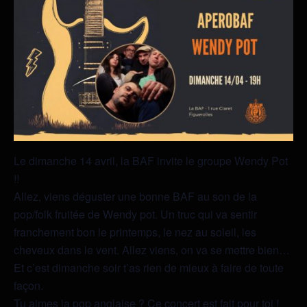
Le dimanche 14 avril, la BAF invite le groupe Wendy Pot
!!
Allez, viens déguster une bonne BAF au son de la
pop/folk fruitée de Wendy pot. Un truc qui va sentir
franchement bon le printemps, le nez au soleil, les
cheveux dans le vent. Allez viens, on va se mettre bien…
Et c’est dimanche soir t’as rien de mieux à faire de toute
façon.
Tu aimes la pop anglaise ? Ce concert est fait pour toi !