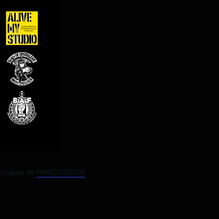
nergiques de
PANICSTATION
.