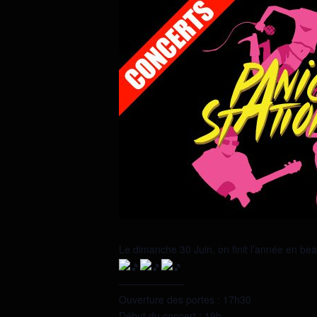
Le dimanche 30 Juin, on finit l’année en b
——————–
Ouverture des portes : 17h30
Début du concert : 19h